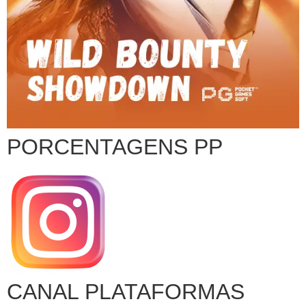
PORCENTAGENS PP
CANAL PLATAFORMAS