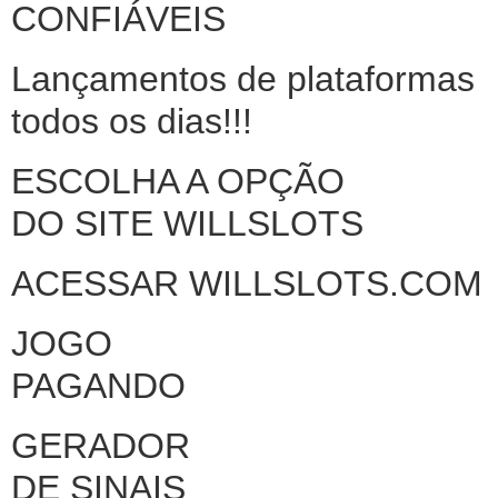
CONFIÁVEIS
Lançamentos de plataformas
todos os dias!!!
ESCOLHA A OPÇÃO
DO SITE WILLSLOTS
ACESSAR WILLSLOTS.COM
JOGO
PAGANDO
GERADOR
DE SINAIS